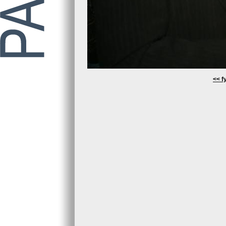
<< fy