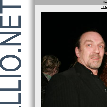
Fo
<< fy