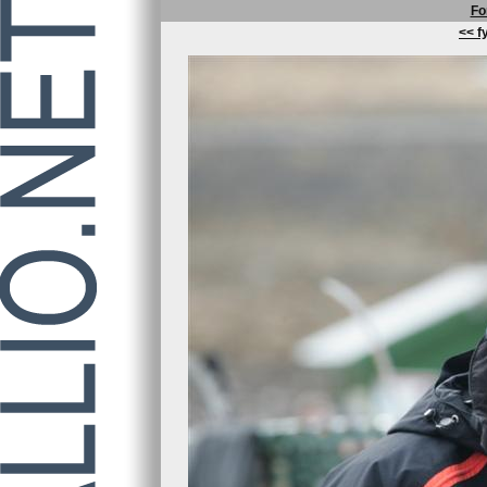
Fo
<< fy