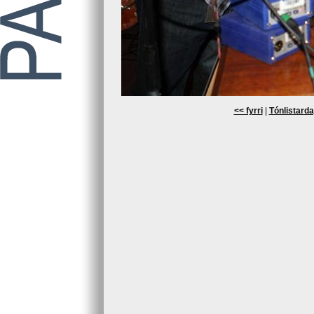
<< fyrri
|
Tónlistarda