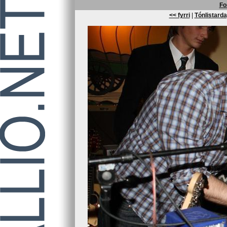
Fo
<< fyrri
|
Tónlistarda