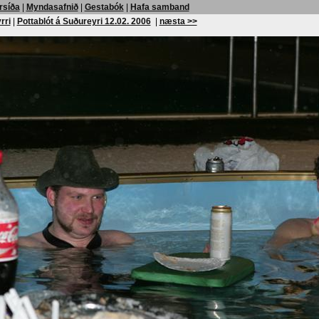
rsíða
|
Myndasafnið
|
Gestabók
|
Hafa samband
rri
|
Pottablót á Suðureyri 12.02. 2006
|
næsta >>