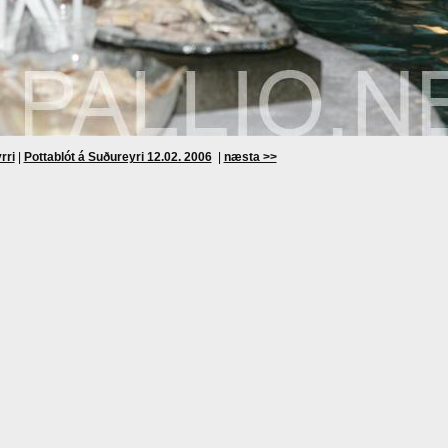
rri
|
Pottablót á Suðureyri 12.02. 2006
|
næsta >>