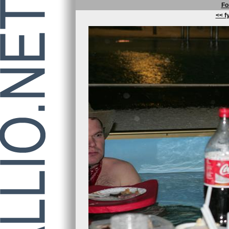
Fo
<< fy