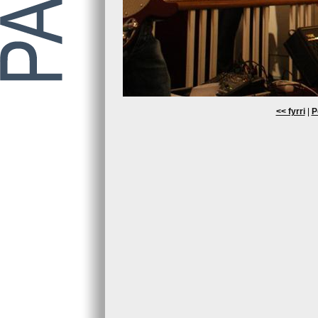
<< fyrri
|
P