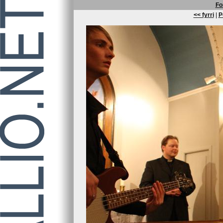
Fo
<< fyrri
|
P