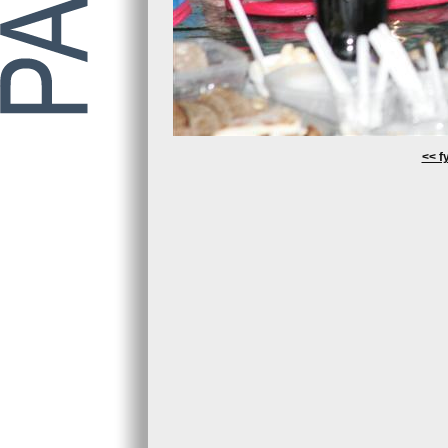
<< fy