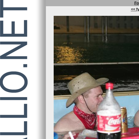
Fo
<< fy