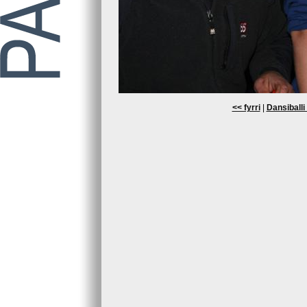
<< fyrri
|
Dansiballi