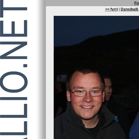
Fo
<< fyrri
|
Dansiballi