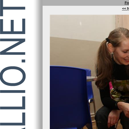
Fo
<< f