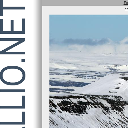
Fo
<<