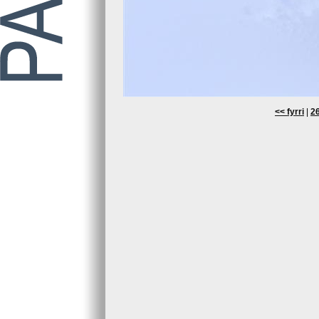
<< fyrri
|
26