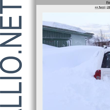
Fo
<< fyrri
|
26