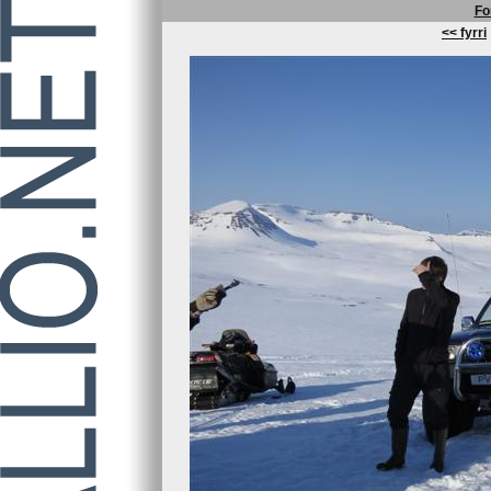
Fo
<< fyrri