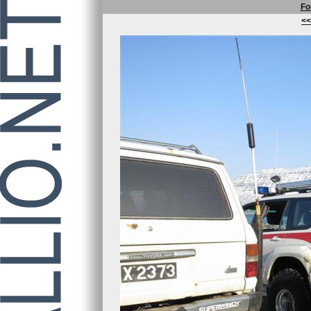
Fo
<<