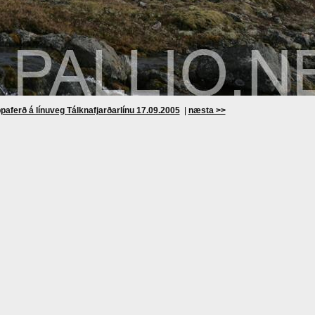
paferð á línuveg Tálknafjarðarlínu 17.09.2005
|
næsta >>