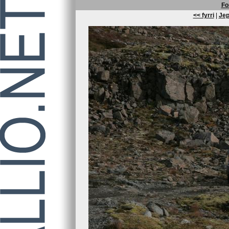
Fo
<< fyrri
|
Jep