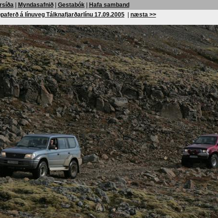
rsíða
|
Myndasafnið
|
Gestabók
|
Hafa samband
paferð á línuveg Tálknafjarðarlínu 17.09.2005
|
næsta >>