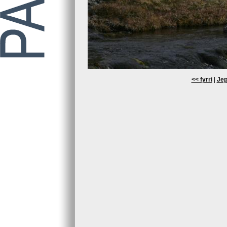
<< fyrri
|
Jep