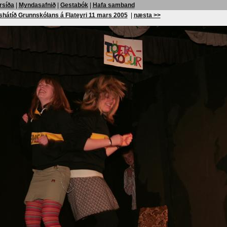
rsíða
|
Myndasafnið
|
Gestabók
|
Hafa samband
shátíð Grunnskólans á Flateyri 11 mars 2005
|
næsta >>