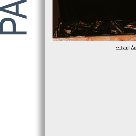
<< fyrri
|
Ár