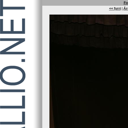
Fo
<< fyrri
|
Ár