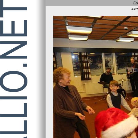
Fo
<< f