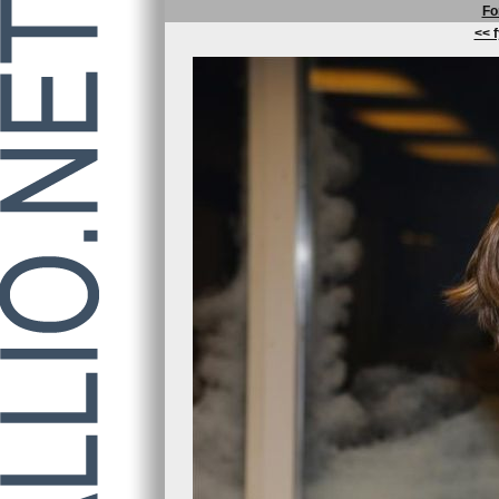
Fo
<< f