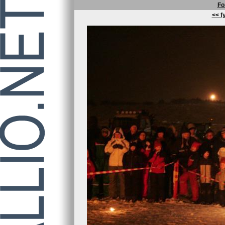
Fo
<< fy