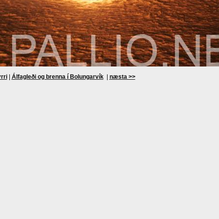
rri
|
Álfagleði og brenna í Bolungarvík
|
næsta >>