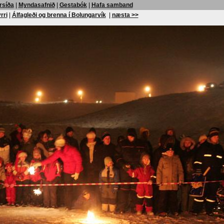
rsíða
|
Myndasafnið
|
Gestabók
|
Hafa samband
rri
|
Álfagleði og brenna í Bolungarvík
|
næsta >>