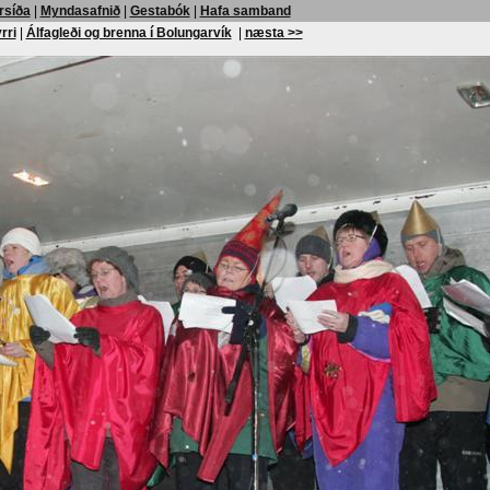
rsíða
|
Myndasafnið
|
Gestabók
|
Hafa samband
rri
|
Álfagleði og brenna í Bolungarvík
|
næsta >>