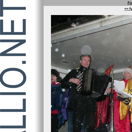
Fo
<< fy