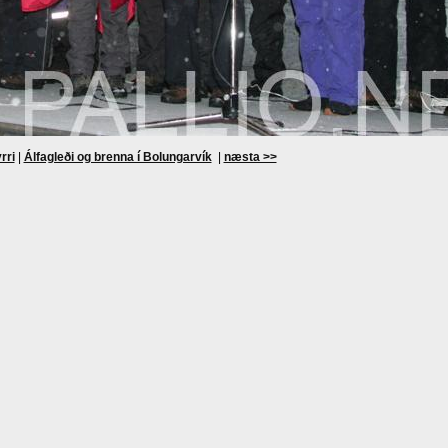
rri
|
Álfagleði og brenna í Bolungarvík
|
næsta >>