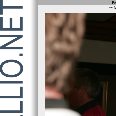
Fo
<< fy