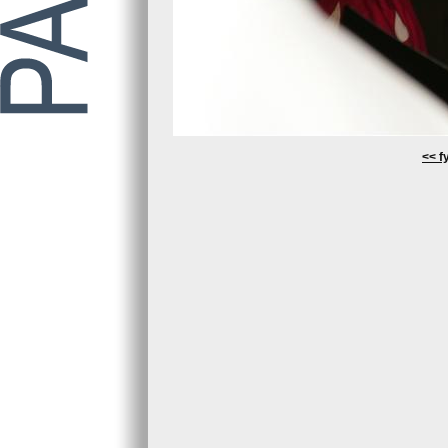
<< fy