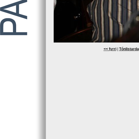
<< fyrri
|
Tónlistarda