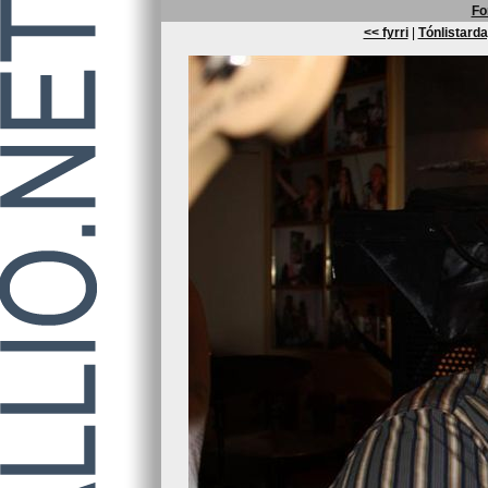
Fo
<< fyrri
|
Tónlistarda