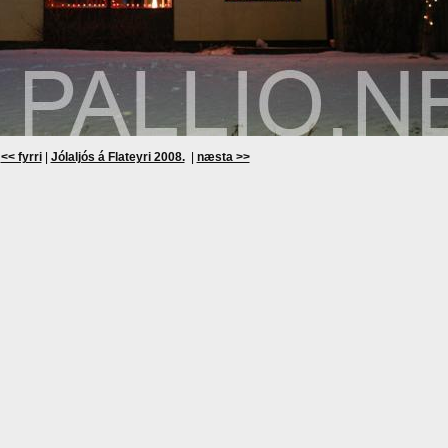
<< fyrri
|
Jólaljós á Flateyri 2008.
|
næsta >>