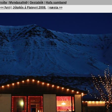
rsíða
|
Myndasafnið
|
Gestabók
|
Hafa samband
<< fyrri
|
Jólaljós á Flateyri 2008.
|
næsta >>