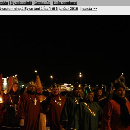
rsíða
|
Myndasafnið
|
Gestabók
|
Hafa samband
ýrastemning á Eyrartúni á Ísafirði 6 janúar 2010
|
næsta >>