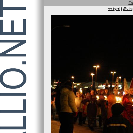
Fo
<< fyrri
|
Ævint