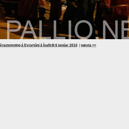
ýrastemning á Eyrartúni á Ísafirði 6 janúar 2010
|
næsta >>