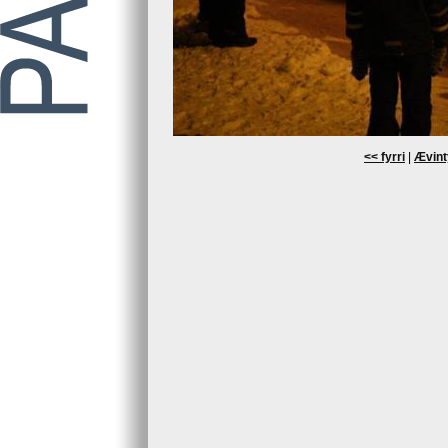
<< fyrri
|
Ævint