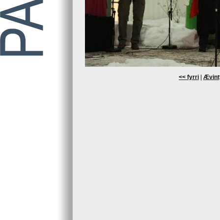
<< fyrri
|
Ævint