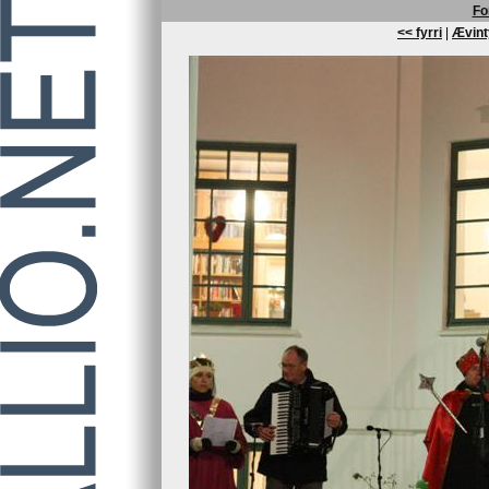
Fo
<< fyrri
|
Ævint