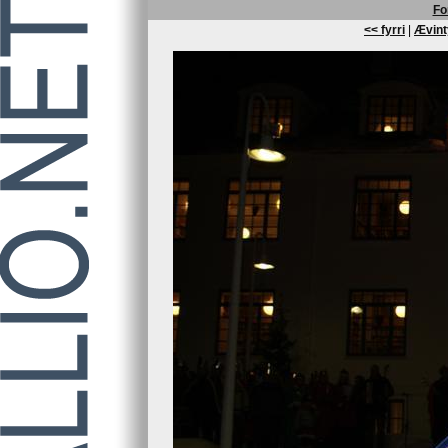
Fo
<< fyrri
|
Ævint