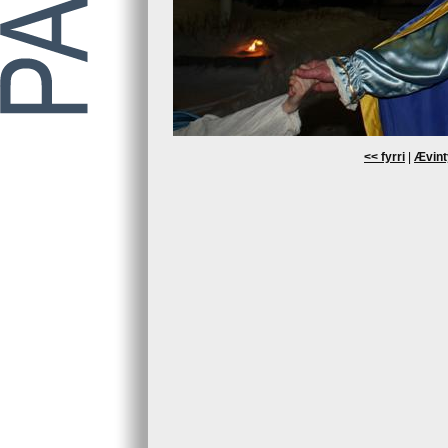
<< fyrri
|
Ævint