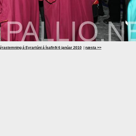
ýrastemning á Eyrartúni á Ísafirði 6 janúar 2010
|
næsta >>