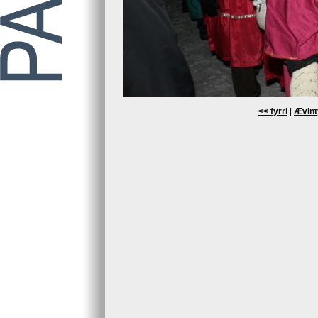
<< fyrri
|
Ævint