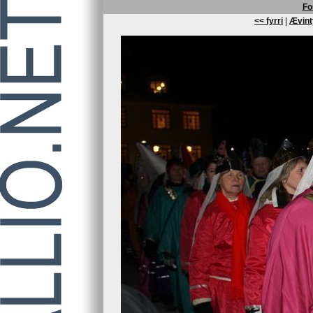
Fo
<< fyrri
|
Ævint