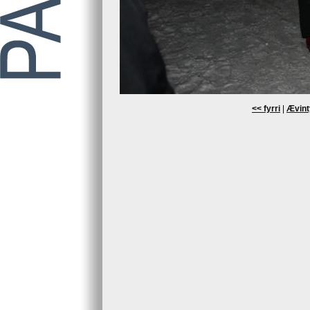
<< fyrri
|
Ævint