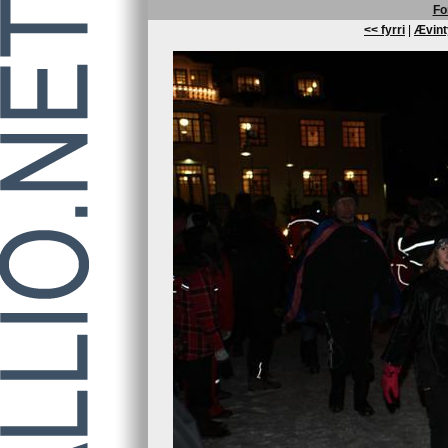
Fo
<< fyrri
|
Ævint