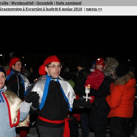
rsíða
|
Myndasafnið
|
Gestabók
|
Hafa samband
ýrastemning á Eyrartúni á Ísafirði 6 janúar 2010
|
næsta >>