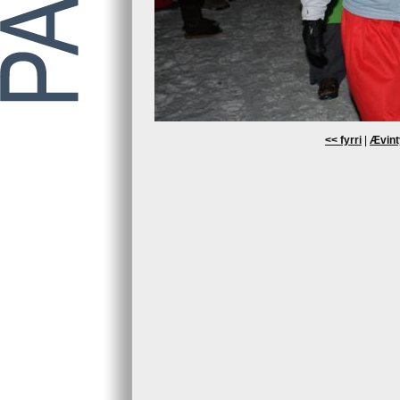
<< fyrri
|
Ævint