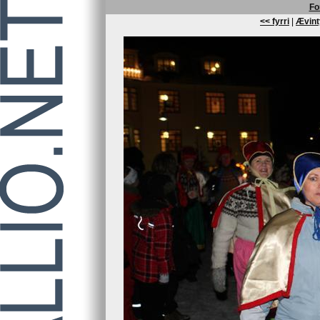
Fo
<< fyrri
|
Ævint