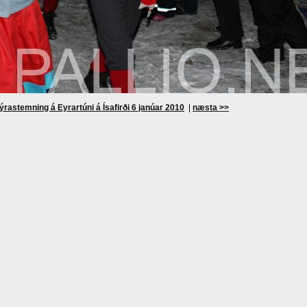
ýrastemning á Eyrartúni á Ísafirði 6 janúar 2010
|
næsta >>