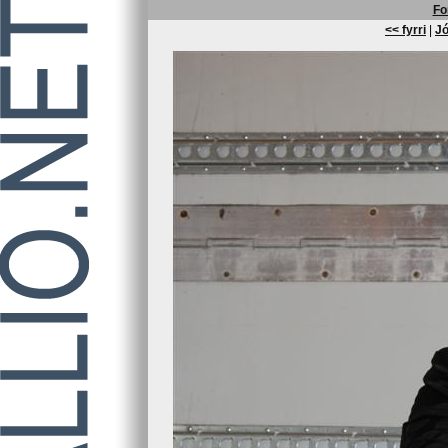
Fo
<< fyrri
|
Jó