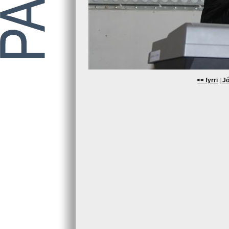
<< fyrri
|
Jó