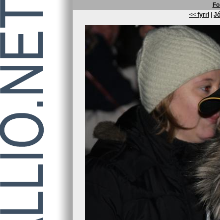
Fo
<< fyrri
|
Jó