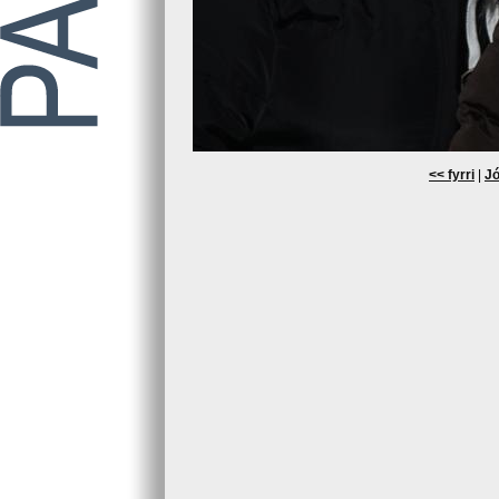
<< fyrri
|
Jó