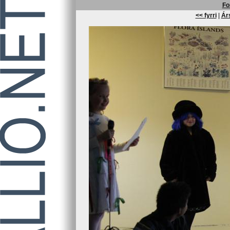
Fo
<< fyrri
|
Árs