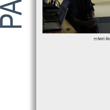
<< fyrri
|
Árs