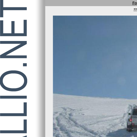
Fo
<<