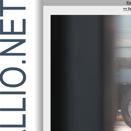
Fo
<< fy