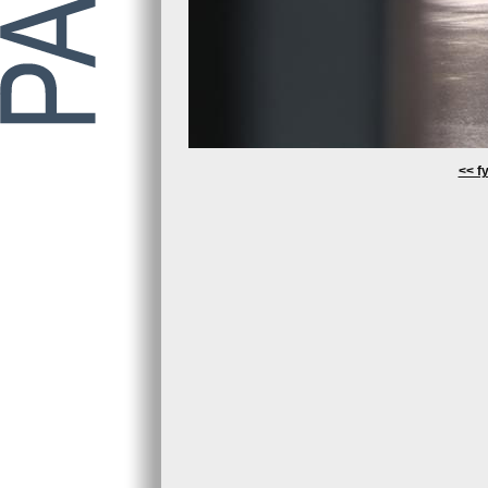
<< fy