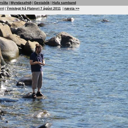
rsíða
|
Myndasafnið
|
Gestabók
|
Hafa samband
rri
|
Ýmislegt frá Flateyri 7 ágúst 2011
|
næsta >>