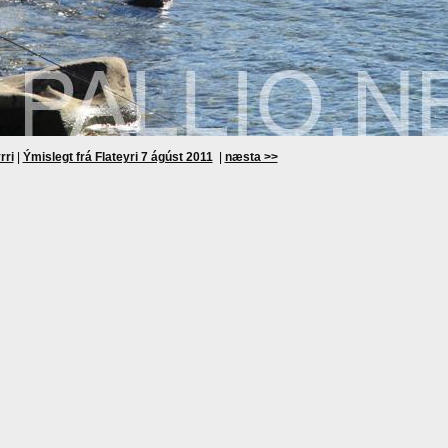
rri
|
Ýmislegt frá Flateyri 7 ágúst 2011
|
næsta >>