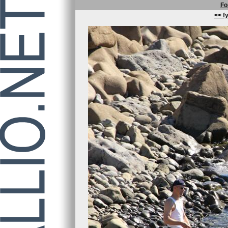
Fo
<< fy