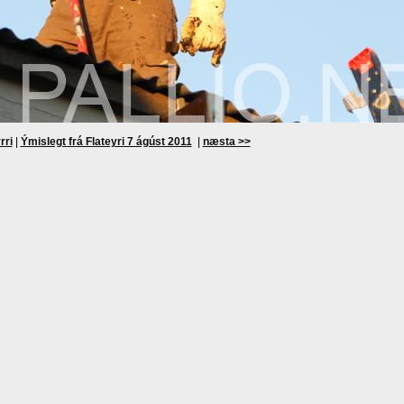
rri
|
Ýmislegt frá Flateyri 7 ágúst 2011
|
næsta >>