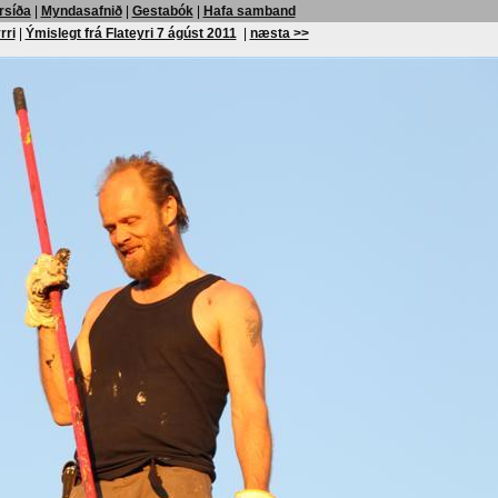
rsíða
|
Myndasafnið
|
Gestabók
|
Hafa samband
rri
|
Ýmislegt frá Flateyri 7 ágúst 2011
|
næsta >>