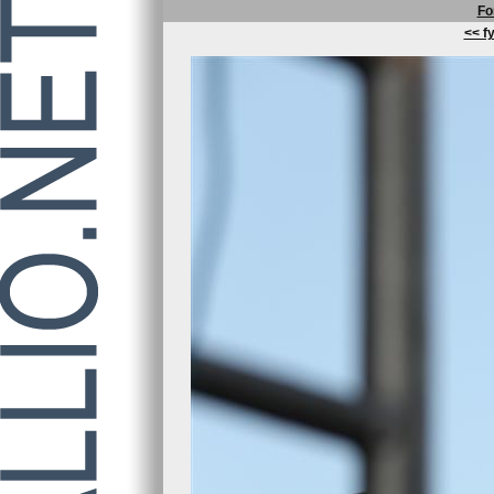
Fo
<< fy