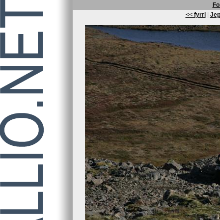
Fo
<< fyrri
|
Jep