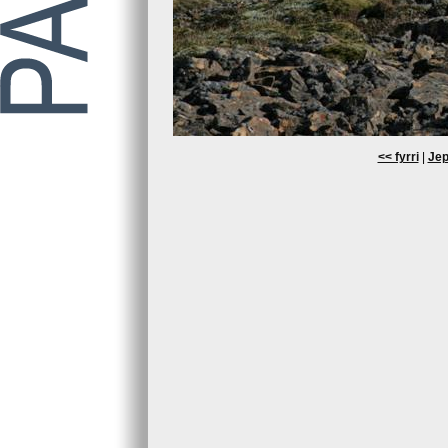
<< fyrri
|
Jep