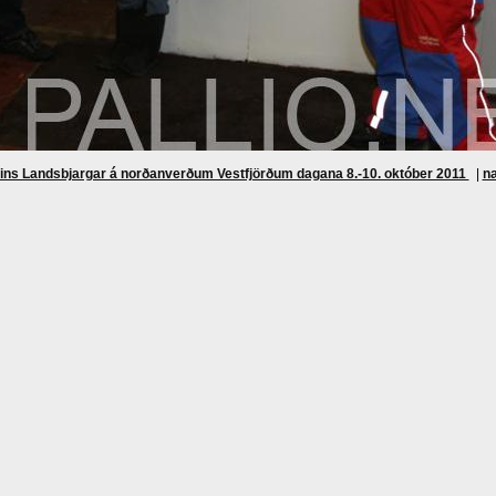
ins Landsbjargar á norðanverðum Vestfjörðum dagana 8.-10. október 2011
|
n