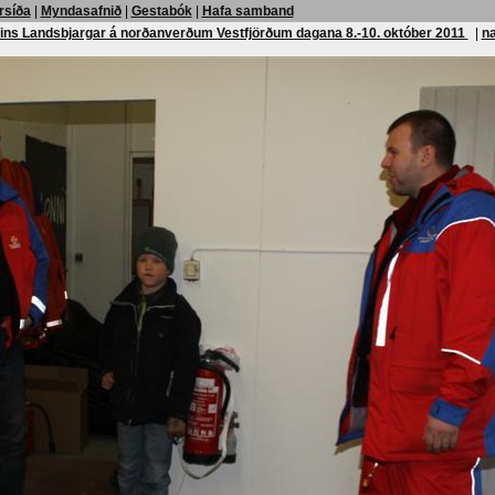
rsíða
|
Myndasafnið
|
Gestabók
|
Hafa samband
ins Landsbjargar á norðanverðum Vestfjörðum dagana 8.-10. október 2011
|
n