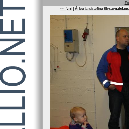
Fo
<< fyrri
|
Árleg landsæfing Slysavnafélags