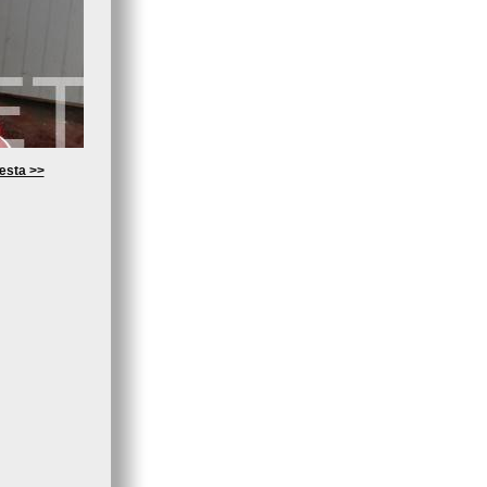
æsta >>