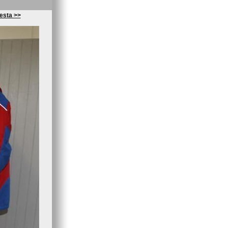
æsta >>