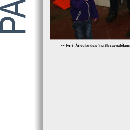
<< fyrri
|
Árleg landsæfing Slysavnafélags