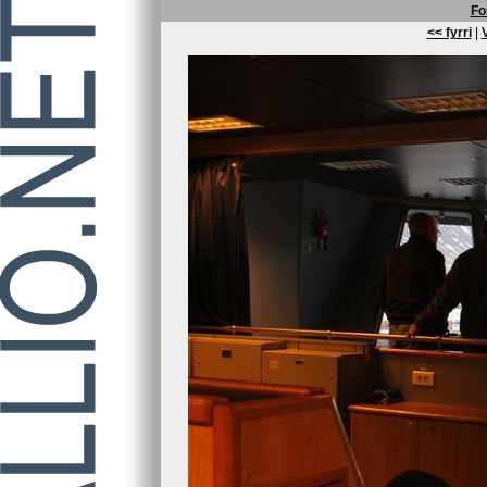
Fo
<< fyrri
|
V