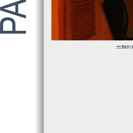
<< fyrri
|
V