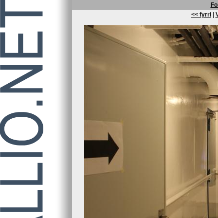
Fo
<< fyrri
|
V