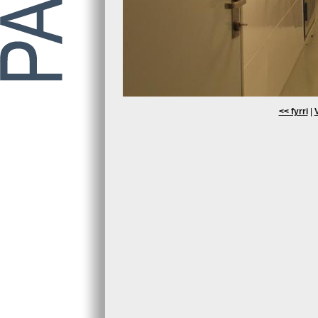
<< fyrri
|
V