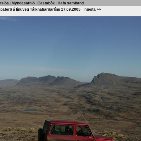
rsíða
|
Myndasafnið
|
Gestabók
|
Hafa samband
paferð á línuveg Tálknafjarðarlínu 17.09.2005
|
næsta >>