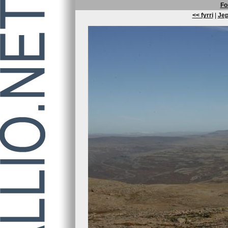
Fo
<< fyrri
|
Jep