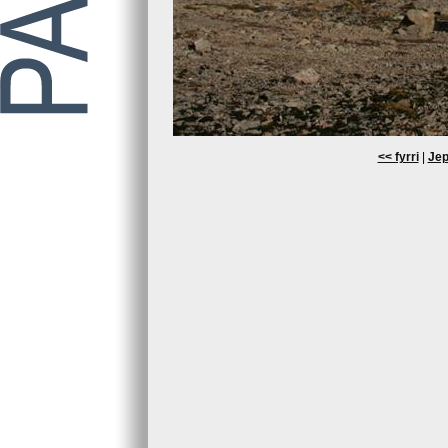
<< fyrri
|
Jep