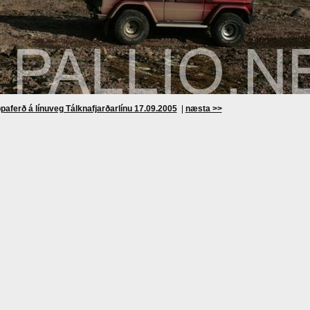
paferð á línuveg Tálknafjarðarlínu 17.09.2005
|
næsta >>