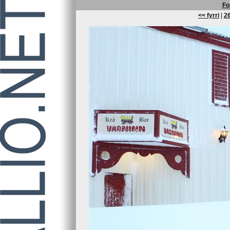
Fo
<< fyrri
|
26