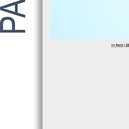
<< fyrri
|
26