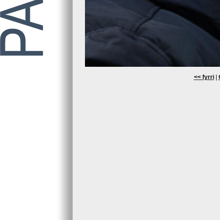
<< fyrri
|