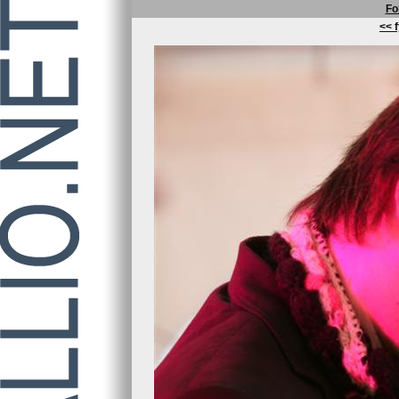
Fo
<< f