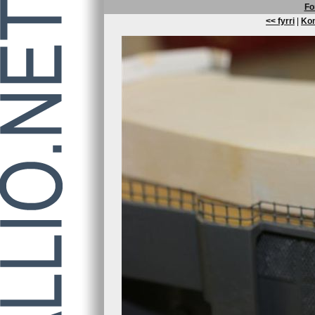
Fo
<< fyrri
|
Kom