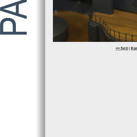
<< fyrri
|
Kom