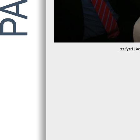
<< fyrri
|
Þo