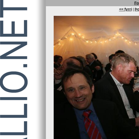
Fo
<< fyrri
|
Þo